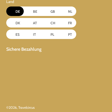
Land
DE
BE
GB
NL
DK
AT
CH
FR
ES
IT
PL
PT
Sichere Bezahlung
©
2026
, Travelcircus