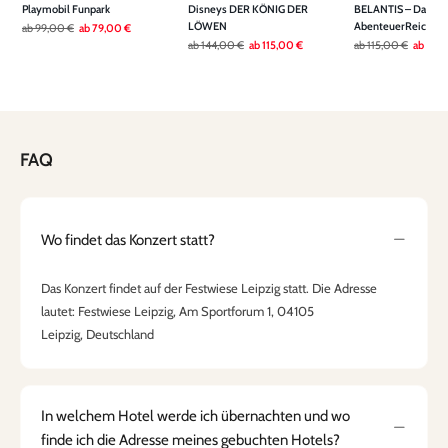
Playmobil Funpark
Disneys DER KÖNIG DER
BELANTIS – Das
LÖWEN
AbenteuerReich
ab
99,00 €
ab
79,00 €
ab
144,00 €
ab
115,00 €
ab
115,00 €
ab
79,
FAQ
Wo findet das Konzert statt?
Das Konzert findet auf der Festwiese Leipzig statt. Die Adresse
lautet: Festwiese Leipzig, Am Sportforum 1, 04105
Leipzig, Deutschland
In welchem Hotel werde ich übernachten und wo
finde ich die Adresse meines gebuchten Hotels?