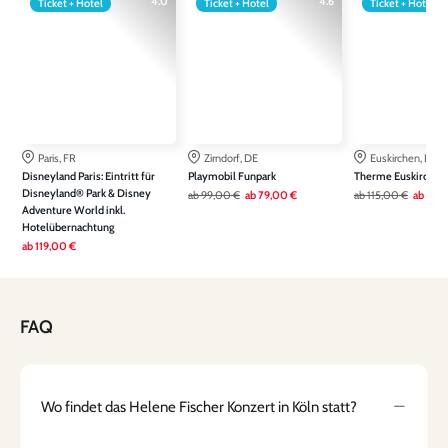
4.0
4.6
Ticket + Hotel
Ticket + Hotel
Ticket + Hotel
Paris, FR
Zirndorf, DE
Euskirchen, DE
Disneyland Paris: Eintritt für
Playmobil Funpark
Therme Euskirchen
Disneyland® Park & Disney
ab
99,00 €
ab
79,00 €
ab
115,00 €
ab
79,
Adventure World inkl.
Hotelübernachtung
ab
119,00 €
FAQ
Wo findet das Helene Fischer Konzert in Köln statt?