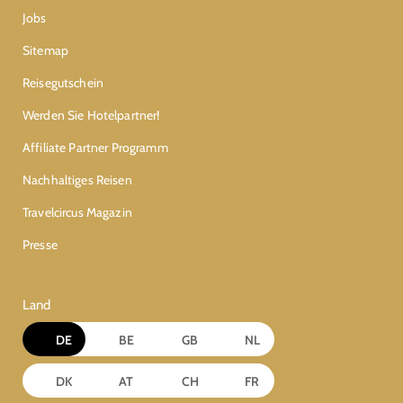
Jobs
Sitemap
Reisegutschein
Werden Sie Hotelpartner!
Affiliate Partner Programm
Nachhaltiges Reisen
Travelcircus Magazin
Presse
Land
DE
BE
GB
NL
DK
AT
CH
FR