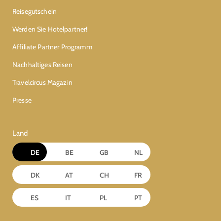
Reisegutschein
Werden Sie Hotelpartner!
Affiliate Partner Programm
Nachhaltiges Reisen
Travelcircus Magazin
Presse
Land
DE
BE
GB
NL
DK
AT
CH
FR
ES
IT
PL
PT