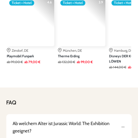
4.6
3.9
Ticket + Hotel
Ticket + Hotel
Ticket + Hotel
Zirndorf, DE
München, DE
Hamburg, DE
Playmobil Funpark
Therme Erding
Disneys DER KÖNI
LÖWEN
ab
99,00 €
ab
79,00 €
ab
132,00 €
ab
99,00 €
ab
144,00 €
ab
115
FAQ
Ab welchem Alter ist Jurassic World: The Exhibition
geeignet?