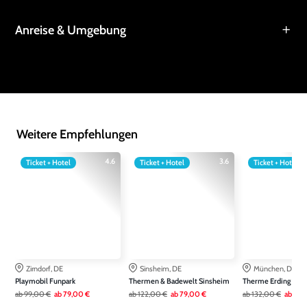
Anreise & Umgebung
Weitere Empfehlungen
4.6
3.6
Ticket + Hotel
Ticket + Hotel
Ticket + Hotel
Zirndorf, DE
Sinsheim, DE
München, DE
Playmobil Funpark
Thermen & Badewelt Sinsheim
Therme Erding
ab
99,00 €
ab
79,00 €
ab
122,00 €
ab
79,00 €
ab
132,00 €
ab
99,