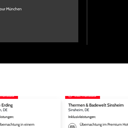
Tour München
 Frühstück
inkl. Frühstück
 Erding
Thermen & Badewelt Sinsheim
, DE
Sinsheim, DE
eistungen
:
Inklusivleistungen
:
bernachtung in einem
Übernachtung im Premium Hot