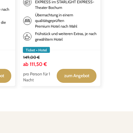
EXPRESS im STARLIGHT EXPRESS-
Übernac
Theater Bochum
e nach
qualitä
Übernachtung in einem
deiner 
qualitätsgeprüften
 die
Weitere
Premium Hotel nach Wahl
gewähl
Frühstück und weiteren Extras, je nach
Tickets
gewähltem Hotel
Adventu
Ticket + Hotel
Ticket + Hotel
149,00 €
ab
111,50 €
ab
119,00 
pro Person für 1
pro Person für
ot
zum Angebot
Nacht
Nacht