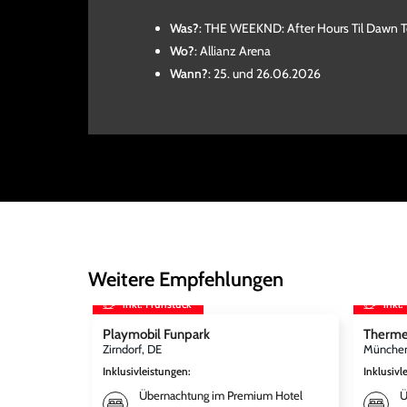
Was?
: THE WEEKND: After Hours Til Dawn 
Wo?
: Allianz Arena
Wann?
: 25. und 26.06.2026
Weitere Empfehlungen
inkl. Frühstück
inkl.
Playmobil Funpark
Therme
Zirndorf, DE
München
Inklusivleistungen
:
Inklusivl
Übernachtung im Premium Hotel
Ü