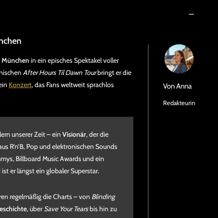
ünchen
in München
in ein episches Spektakel voller
onischen
After Hours Til Dawn Tour
bringt er die
ein
Konzert
, das Fans weltweit sprachlos
Von
Anna
Redakteurin
rn unserer Zeit – ein
Visionär
, der die
 aus R’n’B, Pop und elektronischen Sounds
mmys, Billboard Music Awards und ein
t er längst ein globaler Superstar.
eren regelmäßig die Charts – von
Blinding
eschichte
, über
Save Your Tears
bis hin zu