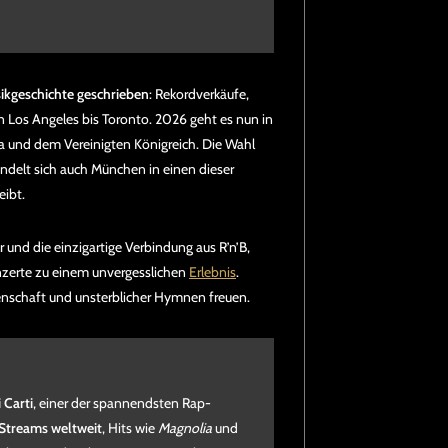
ikgeschichte geschrieben
: Rekordverkäufe,
Los Angeles bis Toronto. 2026 geht es nun in
pa und dem Vereinigten Königreich. Die Wahl
delt sich auch München in einen dieser
ibt.
r und die einzigartige Verbindung aus R’n’B,
nzerte zu einem unvergesslichen
Erlebnis
.
denschaft und unsterblicher Hymnen freuen.
 Carti
, einer der spannendsten Rap-
 Streams weltweit
, Hits wie
Magnolia
und