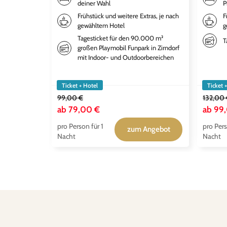
deiner Wahl
P
Frühstück und weitere Extras, je nach
F
gewähltem Hotel
g
Tagesticket für den 90.000 m²
T
großen Playmobil Funpark in Zirndorf
mit Indoor- und Outdoorbereichen
Ticket + Hotel
Ticket 
99,00 €
132,00
ab
79,00 €
ab
99
pro Person für 1
pro Pers
zum Angebot
Nacht
Nacht