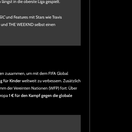
h längst in die oberste Liga gespielt.
SIC
und Features mit Stars wie Travis
nna und THE WEEKND selbst einen
zen zusammen, um mit dem FIFA Global
g für Kinder
weltweit zu verbessern. Zusätzlich
amm der Vereinten Nationen (WFP) fort: Über
uropa
1 € für den Kampf gegen die globale