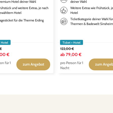
remium Hotel deiner Wahl
deiner Wahl
rühstück und weitere Extras, je nach
Weitere Extras wie Frühstück, j
ewähltem Hotel
Hotel
Ticketkategorie deiner Wahl für
agesticket für die Therme Erding
Thermen & Badewelt Sinsheim
+ Hotel
Ticket + Hotel
 €
122,00 €
,00 €
ab
79,00 €
on für 1
pro Person für 1
zum Angebot
zum Angeb
Nacht