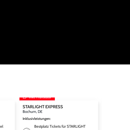
inkl. Frühstück
inkl. Frühst
STARLIGHT EXPRESS
Disneyland Par
Disneyland® 
Bochum, DE
World inkl. 
Inklusivleistungen
:
Paris, FR
el
Bestplatz Tickets für STARLIGHT
Inklusivleistun