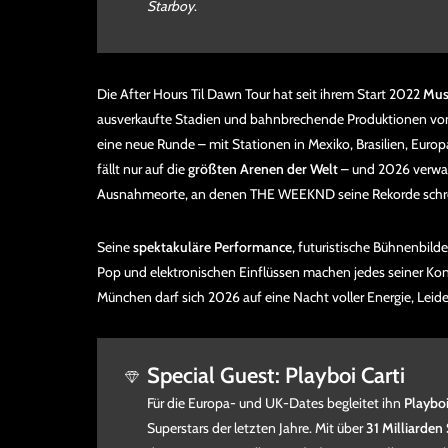
Starboy
.
Die After Hours Til Dawn Tour hat seit ihrem Start 2022
Mus
ausverkaufte Stadien und bahnbrechende Produktionen von 
eine neue Runde – mit Stationen in Mexiko, Brasilien, Euro
fällt nur auf die
größten Arenen der Welt
– und 2026 verwan
Ausnahmeorte, an denen THE WEEKND seine Rekorde schre
Seine
spektakuläre Performance
, futuristische Bühnenbilde
Pop und elektronischen Einflüssen machen jedes seiner Ko
München darf sich 2026 auf eine Nacht voller Energie, Lei
Special Guest: Playboi Carti
Für die Europa- und UK-Dates begleitet ihn
Playboi
Superstars der letzten Jahre. Mit über
31 Milliarden