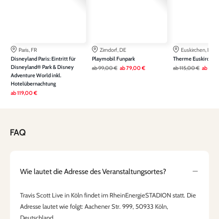
Paris, FR
Zirndorf, DE
Euskirchen, DE
Disneyland Paris: Eintritt für
Playmobil Funpark
Therme Euskirchen
Disneyland® Park & Disney
ab
99,00 €
ab
79,00 €
ab
115,00 €
ab
79,
Adventure World inkl.
Hotelübernachtung
ab
119,00 €
FAQ
Wie lautet die Adresse des Veranstaltungsortes?
Travis Scott Live in Köln findet im RheinEnergieSTADION statt. Die
Adresse lautet wie folgt: Aachener Str. 999, 50933 Köln,
Deutschland