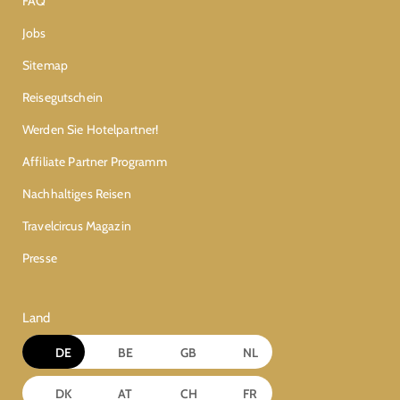
FAQ
Jobs
Sitemap
Reisegutschein
Werden Sie Hotelpartner!
Affiliate Partner Programm
Nachhaltiges Reisen
Travelcircus Magazin
Presse
Land
DE
BE
GB
NL
DK
AT
CH
FR