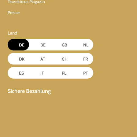
Travelcircus Magazin
Presse
Land
DE
BE
GB
NL
DK
AT
CH
FR
ES
IT
PL
PT
Sichere Bezahlung