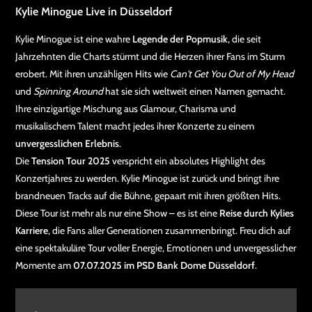
Kylie Minogue Live in Düsseldorf
Kylie Minogue ist eine wahre
Legende der Popmusik
, die seit
Jahrzehnten die Charts stürmt und die Herzen ihrer Fans im Sturm
erobert. Mit ihren unzähligen Hits wie
Can't Get You Out of My Head
und
Spinning Around
hat sie sich weltweit einen Namen gemacht.
Ihre einzigartige Mischung aus Glamour, Charisma und
musikalischem Talent macht jedes ihrer Konzerte zu einem
unvergesslichen Erlebnis
.
Die
Tension Tour 2025
verspricht ein absolutes Highlight des
Konzertjahres zu werden. Kylie Minogue ist zurück und bringt ihre
brandneuen Tracks auf die Bühne, gepaart mit ihren größten Hits.
Diese Tour ist mehr als nur eine Show – es ist eine
Reise durch Kylies
Karriere
, die Fans aller Generationen zusammenbringt. Freu dich auf
eine spektakuläre Tour voller Energie, Emotionen und unvergesslicher
Momente am
07.07.2025 im PSD Bank Dome Düsseldorf
.