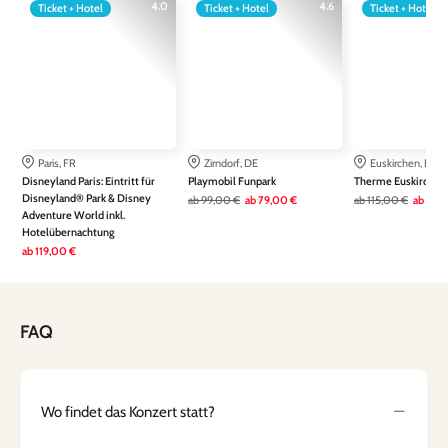
4.0
4.6
Ticket + Hotel
Ticket + Hotel
Ticket + Hotel
Paris, FR
Zirndorf, DE
Euskirchen, DE
Disneyland Paris: Eintritt für
Playmobil Funpark
Therme Euskirchen
Disneyland® Park & Disney
ab
99,00 €
ab
79,00 €
ab
115,00 €
ab
79,
Adventure World inkl.
Hotelübernachtung
ab
119,00 €
FAQ
Wo findet das Konzert statt?