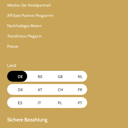
Werden Sie Hotelpartner!
Affiliate Partner Programm
Nachhaltiges Reisen
Travelcircus Magazin
Presse
Land
DE
BE
GB
NL
DK
AT
CH
FR
ES
IT
PL
PT
Sichere Bezahlung