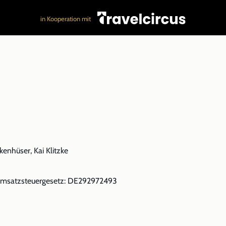
in Kooperation mit
enhüser, Kai Klitzke
Umsatzsteuergesetz: DE292972493