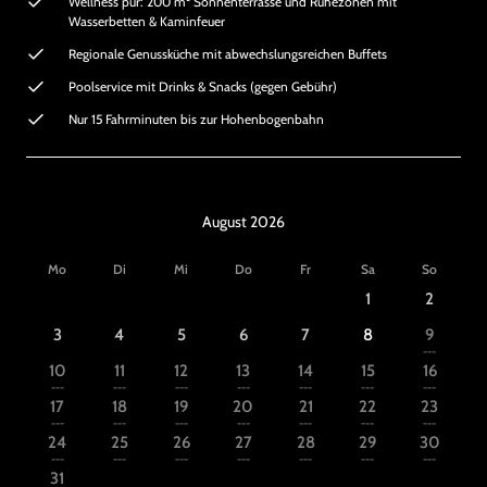
Wellness pur: 200 m² Sonnenterrasse und Ruhezonen mit
Wasserbetten & Kaminfeuer
Regionale Genussküche mit abwechslungsreichen Buffets
Poolservice mit Drinks & Snacks (gegen Gebühr)
Nur 15 Fahrminuten bis zur Hohenbogenbahn
August 2026
Mo
Di
Mi
Do
Fr
Sa
So
1
2
3
4
5
6
7
8
9
---
10
11
12
13
14
15
16
---
---
---
---
---
---
---
17
18
19
20
21
22
23
---
---
---
---
---
---
---
24
25
26
27
28
29
30
---
---
---
---
---
---
---
31