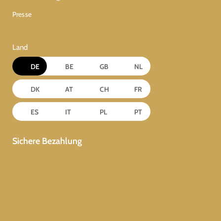
Presse
Land
DE
BE
GB
NL
DK
AT
CH
FR
ES
IT
PL
PT
Sichere Bezahlung