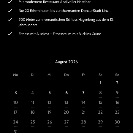
Mit modernem Restaurant & stilvoller Hotelbar
Nur 20 Fahrminuten bis zur charmanten Donau-Stadt Linz
700 Meter zum romantischen Schloss Hagenberg aus dem 13.
Jahrhundert
Fitness mit Aussicht – Fitnessraum mit Blick ins Grüne
August 2026
Mo
Di
Mi
Do
Fr
Sa
So
1
2
3
4
5
6
7
8
9
---
---
10
11
12
13
14
15
16
---
---
---
---
---
---
---
17
18
19
20
21
22
23
---
---
---
---
---
---
---
24
25
26
27
28
29
30
---
---
---
---
---
---
---
31