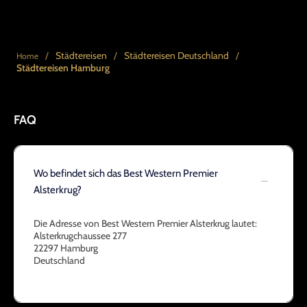
/
Städtereisen
/
Städtereisen Deutschland
/
Home
Städtereisen Hamburg
FAQ
Wo befindet sich das Best Western Premier
Alsterkrug?
Die Adresse von Best Western Premier Alsterkrug lautet:
Alsterkrugchaussee 277
22297 Hamburg
Deutschland