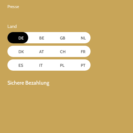
Presse
Land
DE
BE
GB
NL
DK
AT
CH
FR
ES
IT
PL
PT
Sichere Bezahlung