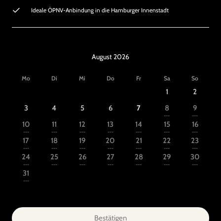
Ideale ÖPNV-Anbindung in die Hamburger Innenstadt
August 2026
Mo
Di
Mi
Do
Fr
Sa
So
1
2
3
4
5
6
7
8
9
---
---
10
11
12
13
14
15
16
---
---
---
---
---
---
---
17
18
19
20
21
22
23
---
---
---
---
---
---
---
24
25
26
27
28
29
30
---
---
---
---
---
---
---
31
---
Bestätigen