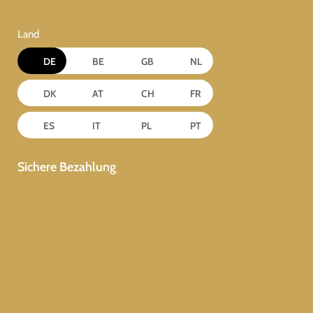
Land
DE
BE
GB
NL
DK
AT
CH
FR
ES
IT
PL
PT
Sichere Bezahlung