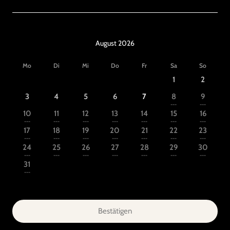
August 2026
Mo
Di
Mi
Do
Fr
Sa
So
1
2
3
4
5
6
7
8
9
---
---
10
11
12
13
14
15
16
---
---
---
---
---
---
---
17
18
19
20
21
22
23
---
---
---
---
---
---
---
24
25
26
27
28
29
30
---
---
---
---
---
---
---
31
---
Bestätigen