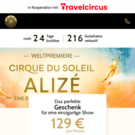
in Kooperation mit
2
4
2
1
6
Tage
Gutscheine
noch
buchbar
verkauft
Das perfekte
Geschenk
für eine einzigartige Show
129 €
pro Person