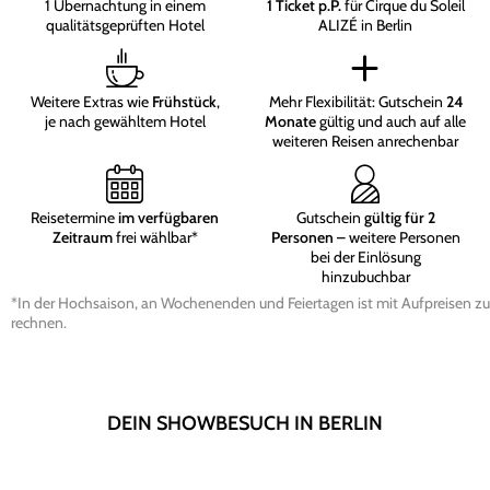
1 Übernachtung in einem
1 Ticket p.P.
für Cirque du Soleil
qualitätsgeprüften Hotel
ALIZÉ in Berlin
Weitere Extras wie
Frühstück
,
Mehr Flexibilität: Gutschein
24
je nach gewähltem Hotel
Monate
gültig und auch auf alle
weiteren Reisen anrechenbar
Reisetermine
im verfügbaren
Gutschein
gültig für 2
Zeitraum
frei wählbar*
Personen
– weitere Personen
bei der Einlösung
hinzubuchbar
*In der Hochsaison, an Wochenenden und Feiertagen ist mit Aufpreisen zu
rechnen.
DEIN SHOWBESUCH IN BERLIN