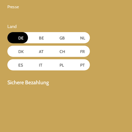
Presse
Land
DE
BE
GB
NL
DK
AT
CH
FR
ES
IT
PL
PT
Sichere Bezahlung