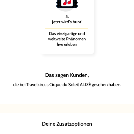
5
.
Jetzt wird's bunt!
Das einzigartige und
weltweite Phänomen
live erleben
Das sagen Kunden,
die bei Travelcircus Cirque du Soleil ALIZÉ gesehen haben.
Vanessa
Daniela
Miriam
K.
S.
F.
er
2
Deine Zusatzoptionen
mplett
s Wow-
Soleil
ionen
ALIZÉ ist
irque du
erlin war