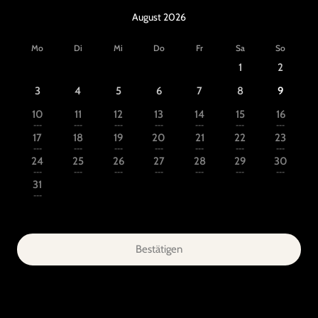
August 2026
Mo
Di
Mi
Do
Fr
Sa
So
1
2
3
4
5
6
7
8
9
10
11
12
13
14
15
16
---
---
---
---
---
---
---
17
18
19
20
21
22
23
---
---
---
---
---
---
---
24
25
26
27
28
29
30
---
---
---
---
---
---
---
31
---
Bestätigen