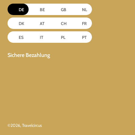
DE
BE
GB
NL
DK
AT
CH
FR
ES
IT
PL
PT
Sichere Bezahlung
©
2026
, Travelcircus