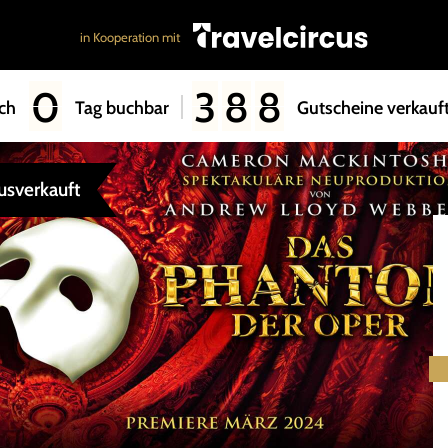
in Kooperation mit
0
3
8
8
ch
Tag buchbar
Gutscheine verkauf
usverkauft