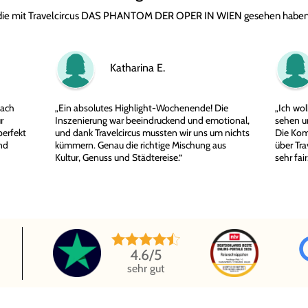
die mit Travelcircus DAS PHANTOM DER OPER IN WIEN gesehen haben
Katharina E.
fach
„Ein absolutes Highlight-Wochenende! Die
„Ich wo
r
Inszenierung war beeindruckend und emotional,
sehen u
perfekt
und dank Travelcircus mussten wir uns um nichts
Die Kom
nd
kümmern. Genau die richtige Mischung aus
über Tra
Kultur, Genuss und Städtereise.“
sehr fai
4.6
/5
sehr gut