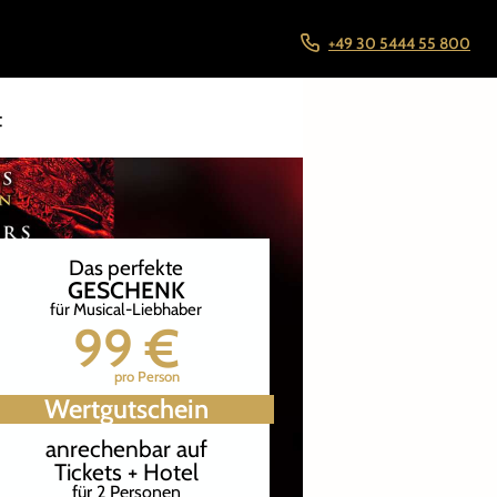
+49 30 5444 55 800
t
Das perfekte
GESCHENK
für Musical-Liebhaber
99 €
pro Person
Wertgutschein
anrechenbar auf
Tickets + Hotel
für 2 Personen