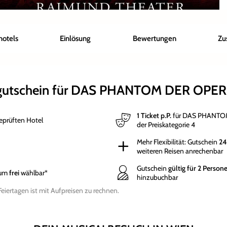
hotels
Einlösung
Bewertungen
Zu
gutschein für DAS PHANTOM DER OPER
1 Ticket p.P.
für DAS PHANTOM 
eprüften Hotel
der Preiskategorie 4
Mehr Flexibilität: Gutschein
24
weiteren Reisen anrechenbar
Gutschein
gültig für 2 Person
aum
frei
wählbar*
hinzubuchbar
iertagen ist mit Aufpreisen zu rechnen.