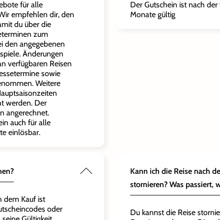
ebote für alle
Der Gutschein ist nach der
ir empfehlen dir, den
Monate gültig
amit du über die
seterminen zum
Bei den angegebenen
spiele. Änderungen
n verfügbaren Reisen
Messetermine sowie
genommen. Weitere
Hauptsaisonzeiten
ht werden. Der
en angerechnet.
in auch für alle
te einlösbar.
hen?
Kann ich die Reise nach d
stornieren? Was passiert, 
h dem Kauf ist
Gutscheincodes oder
Du kannst die Reise storni
seine Gültigkeit.