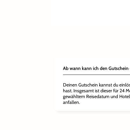
+
+
+
Wähle aus
Verlängere
Füge
weitere Musical Fans
weiteren Vorstellungsterminen
deinen Aufenthalt und wähle
hinzu.
oder entscheide dich für eine
aus
weiteren Hotels oder
höhere
Zimmerkategorien
Ticketkategorie
.
.
Ab wann kann ich den Gutschein 
Deinen Gutschein kannst du einlö
hast. Insgesamt ist dieser für 24 M
gewähltem Reisedatum und Hotel
anfallen.