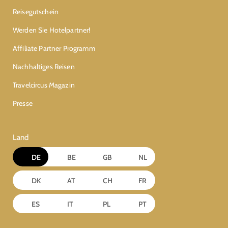
Reisegutschein
Werden Sie Hotelpartner!
Affiliate Partner Programm
Nachhaltiges Reisen
Travelcircus Magazin
Presse
Land
DE
BE
GB
NL
DK
AT
CH
FR
ES
IT
PL
PT