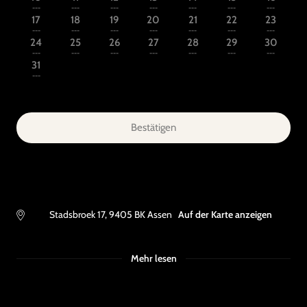
---
---
---
---
---
---
---
17
18
19
20
21
22
23
---
---
---
---
---
---
---
24
25
26
27
28
29
30
---
---
---
---
---
---
---
31
---
Bestätigen
Stadsbroek 17
,
9405 BK
Assen
Auf der Karte anzeigen
Mehr lesen