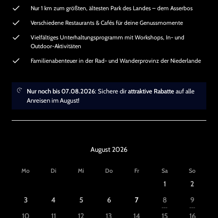
Nur 1 km zum größten, ältesten Park des Landes – dem Asserbos
Verschiedene Restaurants & Cafés für deine Genussmomente
Vielfältiges Unterhaltungsprogramm mit Workshops, In- und
Outdoor-Aktivitäten
Familienabenteuer in der Rad- und Wanderprovinz der Niederlande
Nur noch bis 07.08.2026
: Sichere dir
attraktive Rabatte
auf alle
Anreisen im August!
August 2026
Mo
Di
Mi
Do
Fr
Sa
So
1
2
3
4
5
6
7
8
9
---
---
10
11
12
13
14
15
16