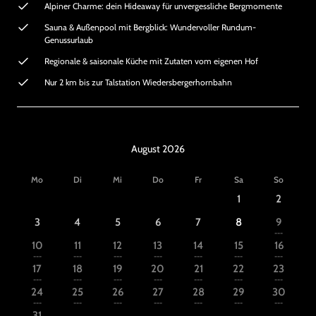
Alpiner Charme: dein Hideaway für unvergessliche Bergmomente
Sauna & Außenpool mit Bergblick: Wundervoller Rundum-
Genussurlaub
Regionale & saisonale Küche mit Zutaten vom eigenen Hof
Nur 2 km bis zur Talstation Wiedersbergerhornbahn
August 2026
Mo
Di
Mi
Do
Fr
Sa
So
1
2
3
4
5
6
7
8
9
---
10
11
12
13
14
15
16
---
---
---
---
---
---
---
17
18
19
20
21
22
23
---
---
---
---
---
---
---
24
25
26
27
28
29
30
---
---
---
---
---
---
---
31