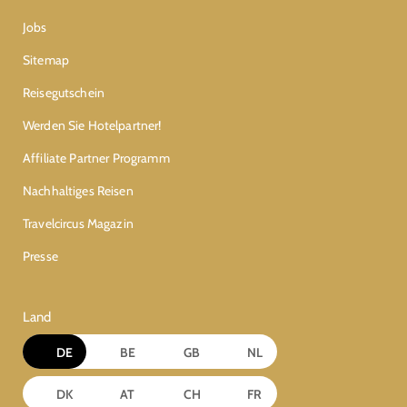
Jobs
Sitemap
Reisegutschein
Werden Sie Hotelpartner!
Affiliate Partner Programm
Nachhaltiges Reisen
Travelcircus Magazin
Presse
Land
DE
BE
GB
NL
DK
AT
CH
FR