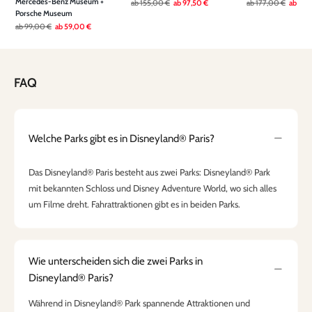
Mercedes-Benz Museum +
ab
155,00 €
ab
97,50 €
ab
177,00 €
ab
136
Porsche Museum
ab
99,00 €
ab
59,00 €
FAQ
Welche Parks gibt es in Disneyland® Paris?
Das Disneyland® Paris besteht aus zwei Parks: Disneyland® Park
mit bekannten Schloss und Disney Adventure World, wo sich alles
um Filme dreht. Fahrattraktionen gibt es in beiden Parks.
Wie unterscheiden sich die zwei Parks in
Disneyland® Paris?
Während in Disneyland® Park spannende Attraktionen und