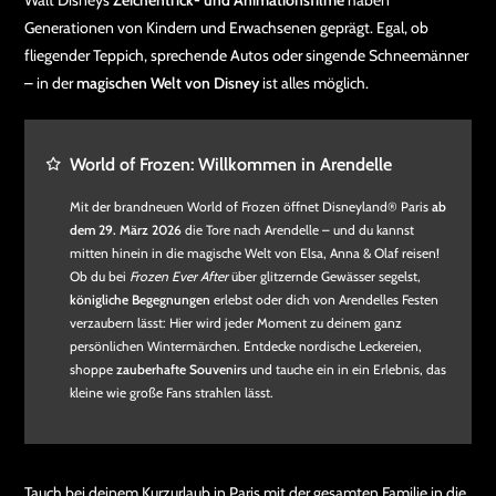
Walt Disneys
Zeichentrick- und Animationsfilme
haben
Generationen von Kindern und Erwachsenen geprägt. Egal, ob
fliegender Teppich, sprechende Autos oder singende Schneemänner
– in der
magischen Welt von Disney
ist alles möglich.
World of Frozen: Willkommen in Arendelle
Mit der brandneuen World of Frozen öffnet Disneyland® Paris
ab
dem 29. März 2026
die Tore nach Arendelle – und du kannst
mitten hinein in die magische Welt von Elsa, Anna & Olaf reisen!
Ob du bei
Frozen Ever After
über glitzernde Gewässer segelst,
königliche Begegnungen
erlebst oder dich von Arendelles Festen
verzaubern lässt: Hier wird jeder Moment zu deinem ganz
persönlichen Wintermärchen. Entdecke nordische Leckereien,
shoppe
zauberhafte Souvenirs
und tauche ein in ein Erlebnis, das
kleine wie große Fans strahlen lässt.
Tauch bei deinem Kurzurlaub in Paris mit der gesamten Familie in die