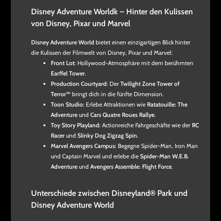
Disney Adventure Worldk – Hinter den Kulissen
von Disney, Pixar und Marvel
Disney Adventure World
bietet einen einzigartigen Blick hinter
die Kulissen der Filmwelt von Disney, Pixar und Marvel:
Front Lot:
Hollywood-Atmosphäre mit dem berühmten
Earffel Tower
.
Production Courtyard:
Der
Twilight Zone Tower of
Terror™
bringt dich in die fünfte Dimension.
Toon Studio:
Erlebe Attraktionen wie
Ratatouille: The
Adventure
und
Cars Quatre Roues Rallye
.
Toy Story Playland:
Actionreiche Fahrgeschäfte wie der
RC
Racer
und
Slinky Dog Zigzag Spin
.
Marvel Avengers Campus:
Begegne Spider-Man, Iron Man
und Captain Marvel und erlebe die
Spider-Man W.E.B.
Adventure
und
Avengers Assemble: Flight Force
.
Unterschiede zwischen Disneyland® Park und
Disney Adventure World