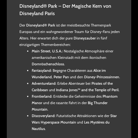
Disneyland® Park – Der Magische Kern von
Disneyland Paris
Der
Disneyland® Park
ist der meistbesuchte Themenpark
Europas und ein wahrgewordener Traum für Disney-Fans jeden
Alters. Hier erwartet dich der pure
Disneyzauber
in fünf
einzigartigen Themenbereichen:
Main Street, U.S.A.:
Nostalgische Atmosphäre einer
amerikanischen Kleinstadt mit dem ikonischen
Dornröschenschloss
.
Fantasyland:
Begegne Charakteren aus
Alice im
Wunderland
,
Peter Pan
und den
Disney-Prinzessinnen
.
Adventureland:
Erlebe Abenteuer bei
Pirates of the
Caribbean
und
Indiana Jones™ and the Temple of Peril
.
Frontierland:
Entdecke die Geheimnisse des
Phantom
Manor
und die rasante Fahrt in der
Big Thunder
Mountain
.
Discoveryland:
Futuristische Attraktionen wie der
Star
Wars Hyperspace Mountain
und
Les Mystères du
Nautilus
.