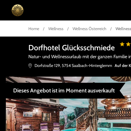
Home
/
Wellness
/
Wellness Österreich
/
Wellness
Dorfhotel Glücksschmiede
Natur- und Wellnessurlaub mit der ganzen Familie 
Dorfstraße 129
,
5754
Saalbach-Hinterglemm
Auf der 
Dieses Angebot ist im Moment ausverkauft