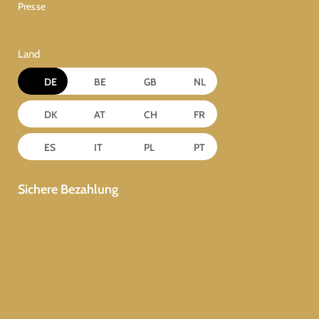
Presse
Land
DE
BE
GB
NL
DK
AT
CH
FR
ES
IT
PL
PT
Sichere Bezahlung