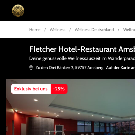
Home
/
Wellness
/
Wellness Deutschland
/
Welln
Fletcher Hotel-Restaurant Arn
Deine genussvolle Wellnessauszeit im Wanderparad
Zu den Drei Bänken 2
,
59757
Arnsberg
Auf der Karte a
Exklusiv bei uns
-
25
%