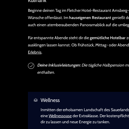
Kulinarik
Beginne deinen Tag im Fletcher Hotel-Restaurant Arnsberg
Wünsche offenlässt. Im
hauseigenen Restaurant
genießt du
auch einen atemberaubenden Panoramablick auf die umlie
Für entspannte Abende steht dir die
gemütliche Hotelbar
zu
ausklingen lassen kannst. Ob Frühstück, Mittag- oder Aben
Erlebnis
.
Deine Inklusivleistungen:
Die tägliche Halbpension mit
enthalten.
Wellness
Inmitten der erholsamen Landschaft des Sauerlands 
eine
Wellnessoase
der Extraklasse. Der kostenpflich
dir zu lassen und neue Energie zu tanken.