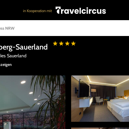
in Kooperation mit
ess NRW
sberg-Sauerland
ies Sauerland
nzeigen