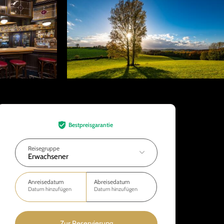
Bestpreisgarantie
Reisegruppe
Erwachsener
Anreisedatum
Abreisedatum
Datum hinzufügen
Datum hinzufügen
Zur Reservierung