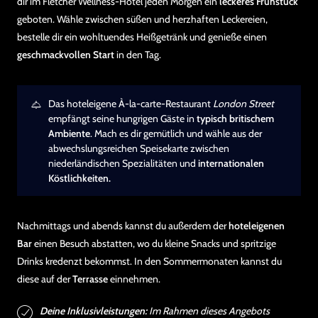
dir im Fletcher Wellness-Hotel jeden Morgen ein
leckeres Frühstück
geboten. Wähle zwischen süßen und herzhaften Leckereien,
bestelle dir ein wohltuendes Heißgetränk und genieße einen
geschmackvollen Start
in den Tag.
Das hoteleigene À-la-carte-Restaurant
London Street
empfängt seine hungrigen Gäste in
typisch britischem
Ambiente
. Mach es dir gemütlich und wähle aus der
abwechslungsreichen Speisekarte zwischen
niederländischen Spezialitäten und
internationalen
Köstlichkeiten.
Nachmittags und abends kannst du außerdem der
hoteleigenen
Bar
einen Besuch abstatten, wo du kleine Snacks und spritzige
Drinks kredenzt bekommst. In den Sommermonaten kannst du
diese auf der
Terrasse
einnehmen.
Deine Inklusivleistungen:
Im Rahmen dieses Angebots