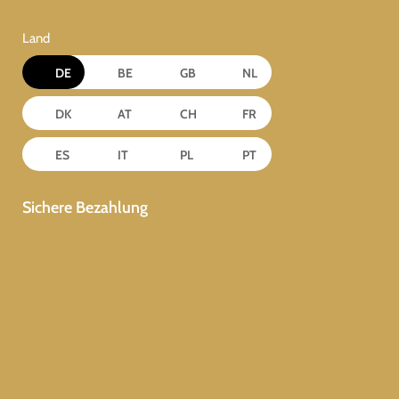
Land
DE
BE
GB
NL
DK
AT
CH
FR
ES
IT
PL
PT
Sichere Bezahlung