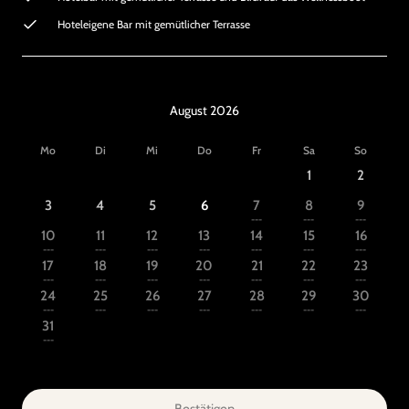
Hoteleigene Bar mit gemütlicher Terrasse
August 2026
Mo
Di
Mi
Do
Fr
Sa
So
1
2
3
4
5
6
7
8
9
---
---
---
10
11
12
13
14
15
16
---
---
---
---
---
---
---
17
18
19
20
21
22
23
---
---
---
---
---
---
---
24
25
26
27
28
29
30
---
---
---
---
---
---
---
31
---