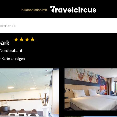
in Kooperation mit
iederlande
park
z Nordbrabant
r Karte anzeigen