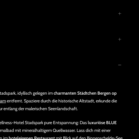
tadspark, idyllisch gelegen im
charmanten Städtchen Bergen op
dam
entfernt. Spaziere durch die historische Altstadt, erkunde die
ur entlang der malerischen Seenlandschaft.
Wellness-Hotel Stadspark pure Entspannung: Das
luxuriöse BLUE
albad mit mineralhaltigem Quellwasser. Lass dich mit einer
en im
hoteleigenen Restaurant
mit Blick auf den Binnenschelde-See.