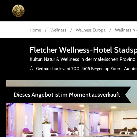
Home
/
Wellness
/
Wellness Europa
/
Wellness N
Fletcher Wellness-Hotel Stads
Kultur, Natur & Wellness in der malerischen Provin
Gertrudisboulevard 200
,
4615
Bergen op Zoom
Auf de
Dieses Angebot ist im Moment ausverkauft