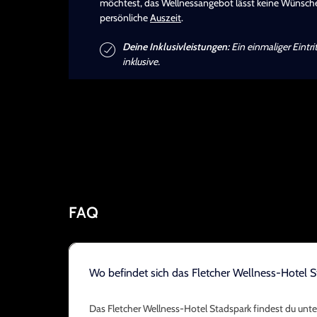
möchtest, das Wellnessangebot lässt keine Wünsche
persönliche
Auszeit
.
Deine Inklusivleistungen:
Ein einmaliger Eintr
inklusive.
FAQ
Wo befindet sich das Fletcher Wellness-Hotel 
Das Fletcher Wellness-Hotel Stadspark findest du unte