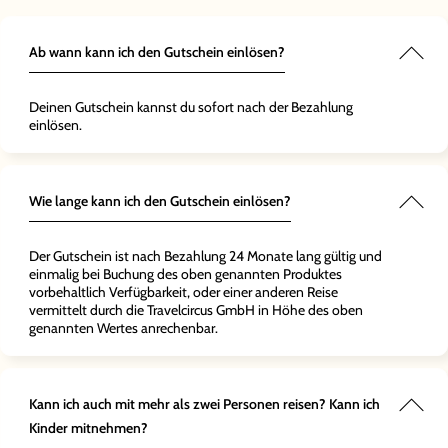
ich bin
Besonderes
llfan."
wie einfach
len."
 über
Ab wann kann ich den Gutschein einlösen?
war."
Deinen Gutschein kannst du sofort nach der Bezahlung
einlösen.
Wie lange kann ich den Gutschein einlösen?
Der Gutschein ist nach Bezahlung 24 Monate lang gültig und
einmalig bei Buchung des oben genannten Produktes
vorbehaltlich Verfügbarkeit, oder einer anderen Reise
vermittelt durch die Travelcircus GmbH in Höhe des oben
genannten Wertes anrechenbar.
Kann ich auch mit mehr als zwei Personen reisen? Kann ich
Kinder mitnehmen?