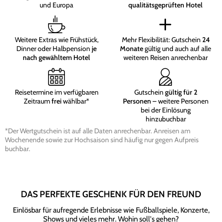
und Europa
qualitätsgeprüften Hotel
Weitere Extras wie Frühstück,
Mehr Flexibilität: Gutschein
24
Dinner oder Halbpension
je
Monate
gültig und auch auf alle
nach gewähltem Hotel
weiteren Reisen anrechenbar
Reisetermine im verfügbaren
Gutschein
gültig für 2
Zeitraum
frei
wählbar*
Personen
– weitere Personen
bei der Einlösung
hinzubuchbar
*Der Wertgutschein ist auf alle Daten anrechenbar. Anreisen am
Wochenende sowie zur Hochsaison sind häufig nur gegen Aufpreis
buchbar.
DAS PERFEKTE GESCHENK FÜR DEN FREUND
Einlösbar für aufregende Erlebnisse wie Fußballspiele, Konzerte,
Shows und vieles mehr. Wohin soll's gehen?