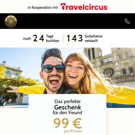
in Kooperation mit
2
4
1
4
3
Tage
Gutscheine
noch
buchbar
verkauft
Das perfekte
Geschenk
für den Freund
99 €
pro Person