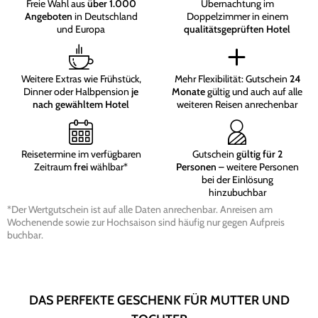
Freie Wahl aus
über 1.000
Übernachtung im
Angeboten
in Deutschland
Doppelzimmer in einem
und Europa
qualitätsgeprüften Hotel
Weitere Extras wie Frühstück,
Mehr Flexibilität: Gutschein
24
Dinner oder Halbpension
je
Monate
gültig und auch auf alle
nach gewähltem Hotel
weiteren Reisen anrechenbar
Reisetermine im verfügbaren
Gutschein
gültig für 2
Zeitraum
frei
wählbar*
Personen
– weitere Personen
bei der Einlösung
hinzubuchbar
*Der Wertgutschein ist auf alle Daten anrechenbar. Anreisen am
Wochenende sowie zur Hochsaison sind häufig nur gegen Aufpreis
buchbar.
DAS PERFEKTE GESCHENK FÜR MUTTER UND