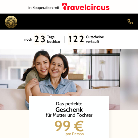
in Kooperation mit
2
3
1
2
2
Tage
Gutscheine
noch
buchbar
verkauft
Das perfekte
Geschenk
für Mutter und Tochter
99 €
pro Person