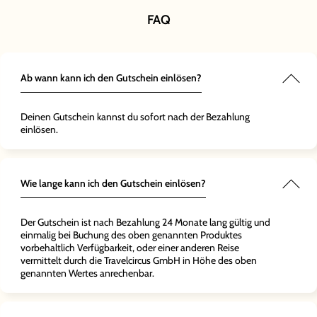
ochenende
on war
Hamburg
FAQ
gen
ll, und das
as
Die
uns genau
ket aus
f
g, die wir
ickets war
s und das
scht
nd
lle
war eine
, und der
Ab wann kann ich den Gutschein einlösen?
en
 Auszeit
lauf war
. Es war
 die wir in
ert und
te
en
 Es war
Deinen Gutschein kannst du sofort nach der Bezahlung
 um dem
haben.
einlösen.
ntfliehen
iches
nergie zu
wert!"
s ich
 freue mich
Herz legen
die nächste
Wie lange kann ich den Gutschein einlösen?
avelcircus."
Der Gutschein ist nach Bezahlung 24 Monate lang gültig und
einmalig bei Buchung des oben genannten Produktes
vorbehaltlich Verfügbarkeit, oder einer anderen Reise
vermittelt durch die Travelcircus GmbH in Höhe des oben
genannten Wertes anrechenbar.