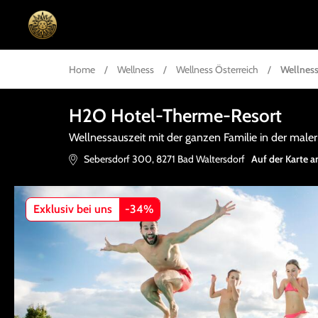
Home
/
Wellness
/
Wellness Österreich
/
Wellness
H2O Hotel-Therme-Resort
Wellnessauszeit mit der ganzen Familie in der male
Sebersdorf 300
,
8271
Bad Waltersdorf
Auf der Karte a
Exklusiv bei uns
-
34
%