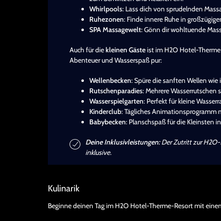
Whirlpools
: Lass dich von sprudelnden Mas
Ruhezonen
: Finde innere Ruhe in großzügi
SPA Massagewelt
: Gönn dir wohltuende Mas
Auch für die
kleinen Gäste
ist im H2O Hotel-Therme-
Abenteuer und Wasserspaß pur:
Wellenbecken
: Spüre die sanften Wellen wie
Rutschenparadies
: Mehrere Wasserrutschen s
Wasserspielgarten
: Perfekt für kleine Wasser
Kinderclub
: Tägliches Animationsprogramm m
Babybecken
: Planschspaß für die Kleinsten 
Deine Inklusivleistungen:
Der Zutritt zur H2O-
inklusive.
Kulinarik
Beginne deinen Tag im H2O Hotel-Therme-Resort mit ein