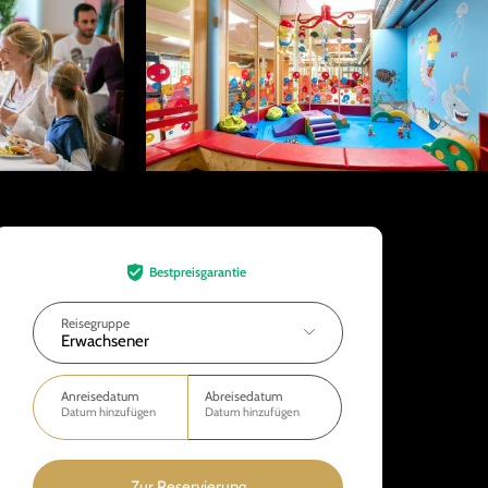
Bestpreisgarantie
Reisegruppe
Erwachsener
Anreisedatum
Abreisedatum
Datum hinzufügen
Datum hinzufügen
Zur Reservierung