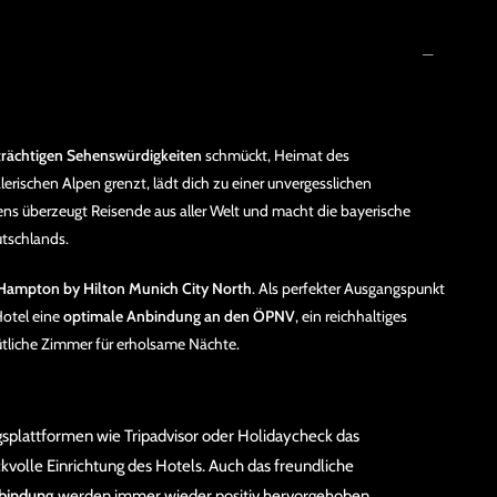
trächtigen Sehenswürdigkeiten
schmückt, Heimat des
erischen Alpen grenzt, lädt dich zu einer unvergesslichen
s überzeugt Reisende aus aller Welt und macht die bayerische
utschlands.
Hampton by Hilton Munich City North
. Als perfekter Ausgangspunkt
Hotel eine
optimale Anbindung an den ÖPNV
, ein reichhaltiges
liche Zimmer für erholsame Nächte.
splattformen wie Tripadvisor oder Holidaycheck das
volle Einrichtung des Hotels. Auch das freundliche
nbindung
werden immer wieder positiv hervorgehoben.