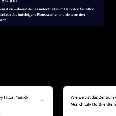
ity North
ck musst du während deines Aufenthaltes im Hampton by Hilton
 einfach das
hoteleigene Fitnesscenter
und ziehe an den
urch.
by Hilton Munich
Wie weit ist das Zentru
Munich City North entfern