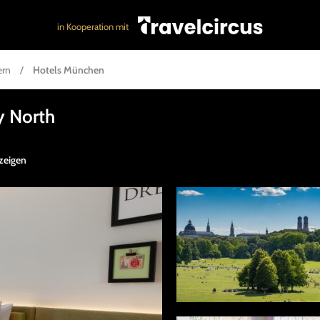
in Kooperation mit
ern
/
Hotels München
y North
zeigen