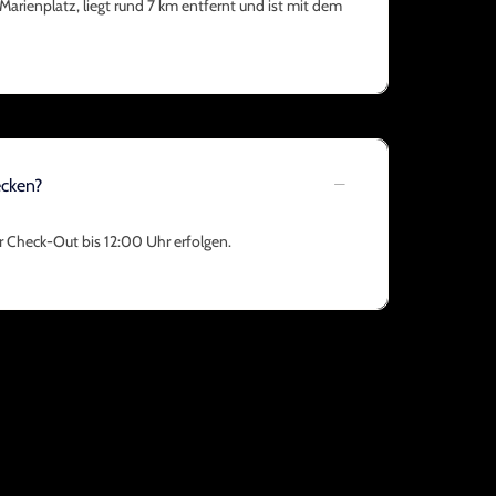
arienplatz, liegt rund 7 km entfernt und ist mit dem
ecken?
er Check-Out bis 12:00 Uhr erfolgen.