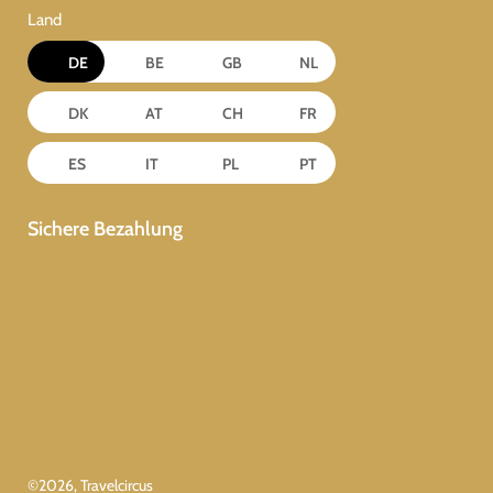
Land
DE
BE
GB
NL
DK
AT
CH
FR
ES
IT
PL
PT
Sichere Bezahlung
©
2026
, Travelcircus