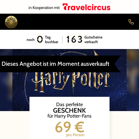
in Kooperation mit
0
1
6
3
Tag
Gutscheine
noch
buchbar
verkauft
Dieses Angebot ist im Moment ausverkauft
Das perfekte
GESCHENK
für Harry Potter-Fans
69 €
pro Person