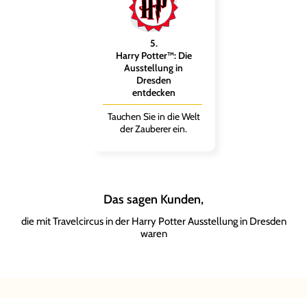
5
.
Harry Potter™: Die
Ausstellung in
Dresden
entdecken
Tauchen Sie in die Welt
der Zauberer ein.
Das sagen Kunden,
die mit Travelcircus in der Harry Potter Ausstellung in Dresden
waren
Sophie
Laura
Jonas
L.
M.
R.
er