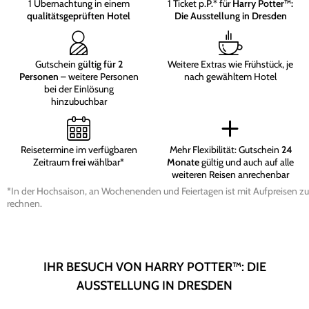
1 Übernachtung in einem
1 Ticket p.P.* für
Harry Potter™:
qualitätsgeprüften Hotel
Die Ausstellung in Dresden
Gutschein
gültig für 2
Weitere Extras wie Frühstück, je
Personen
– weitere Personen
nach gewähltem Hotel
bei der Einlösung
hinzubuchbar
Reisetermine im verfügbaren
Mehr Flexibilität: Gutschein
24
Zeitraum
frei
wählbar*
Monate
gültig und auch auf alle
weiteren Reisen anrechenbar
*In der Hochsaison, an Wochenenden und Feiertagen ist mit Aufpreisen zu
rechnen.
IHR BESUCH VON HARRY POTTER™: DIE
AUSSTELLUNG IN DRESDEN