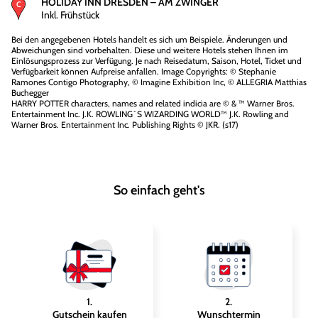
HOLIDAY INN DRESDEN – AM ZWINGER
Inkl. Frühstück
Bei den angegebenen Hotels handelt es sich um Beispiele. Änderungen und
Abweichungen sind vorbehalten. Diese und weitere Hotels stehen Ihnen im
Einlösungsprozess zur Verfügung. Je nach Reisedatum, Saison, Hotel, Ticket und
Verfügbarkeit können Aufpreise anfallen. Image Copyrights: © Stephanie
Ramones Contigo Photography, © Imagine Exhibition Inc, © ALLEGRIA Matthias
Buchegger
HARRY POTTER characters, names and related indicia are © & ™ Warner Bros.
Entertainment Inc. J.K. ROWLING`S WIZARDING WORLD™ J.K. Rowling and
Warner Bros. Entertainment Inc. Publishing Rights © JKR. (s17)
So einfach geht's
1
.
2
.
Gutschein kaufen
Wunschtermin