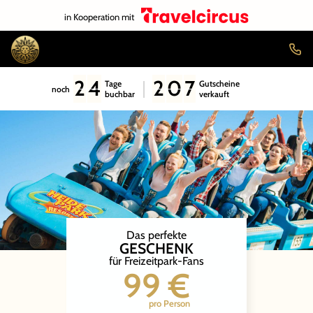
in Kooperation mit
2
4
2
0
7
Tage
Gutscheine
noch
buchbar
verkauft
Das perfekte
GESCHENK
für Freizeitpark-Fans
99 €
pro Person