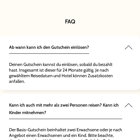
gerade an
Spaß im
s gebucht –
Der Heide
gehabt.
ach und top
s total
 super
! Der Park
–
FAQ
 ganz viel
aum, von
Colossos
 wir
hterbahnen
r
 jeden Fall
n
aren der
raktionen,
rfekt für
el direkt
eiches
Ab wann kann ich den Gutschein einlösen?
r echt
de.
Deinen Gutschein kannst du einlösen, sobald du bezahlt
hast. Insgesamt ist dieser für 24 Monate gültig. Je nach
gewähltem Reisedatum und Hotel können Zusatzkosten
anfallen.
Kann ich auch mit mehr als zwei Personen reisen? Kann ich
Kinder mitnehmen?
Der Basis-Gutschein beinhaltet zwei Erwachsene oder je nach
Angebot einen Erwachsenen und ein Kind. Bitte beachte,