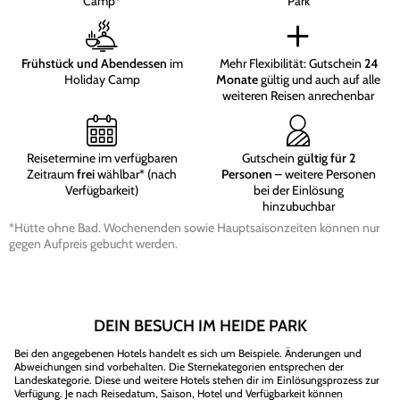
Camp*
Park
Frühstück und Abendessen
im
Mehr Flexibilität: Gutschein
24
Holiday Camp
Monate
gültig und auch auf alle
weiteren Reisen anrechenbar
Reisetermine im verfügbaren
Gutschein
gültig für 2
Zeitraum
frei
wählbar* (nach
Personen
– weitere Personen
Verfügbarkeit)
bei der Einlösung
hinzubuchbar
*Hütte ohne Bad. Wochenenden sowie Hauptsaisonzeiten können nur
gegen Aufpreis gebucht werden.
DEIN BESUCH IM HEIDE PARK
Bei den angegebenen Hotels handelt es sich um Beispiele. Änderungen und
Abweichungen sind vorbehalten. Die Sternekategorien entsprechen der
Landeskategorie. Diese und weitere Hotels stehen dir im Einlösungsprozess zur
Verfügung. Je nach Reisedatum, Saison, Hotel und Verfügbarkeit können