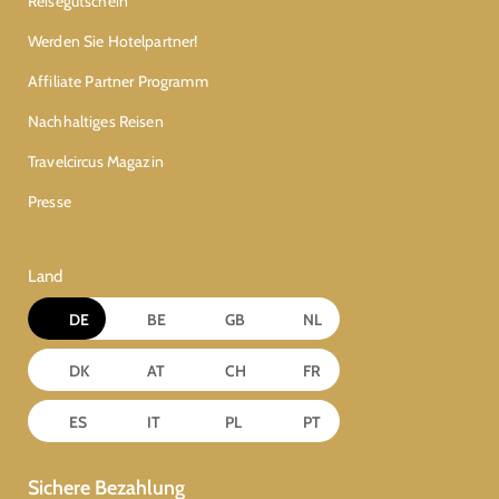
Reisegutschein
Werden Sie Hotelpartner!
Affiliate Partner Programm
Nachhaltiges Reisen
Travelcircus Magazin
Presse
Land
DE
BE
GB
NL
DK
AT
CH
FR
ES
IT
PL
PT
Sichere Bezahlung