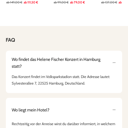
ab
149,00 €
ab
111,50 €
ab
99,00 €
ab
79,00 €
ab
137,00 €
ab
109
FAQ
Wo findet das Helene Fischer Konzert in Hamburg
statt?
Das Konzert findet im Volksparkstadion statt. Die Adresse lautet:
Sylvesterallee 7, 22525 Hamburg, Deutschland.
Wo liegt mein Hotel?
Rechtzeitig vor der Anreise wirst du darüber informiert, in welchem