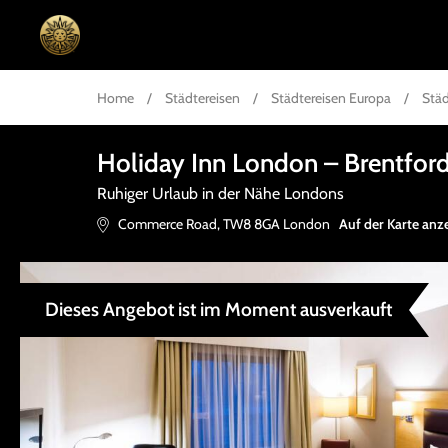
Home
/
Städtereisen
/
Städtereisen Europa
/
Städ
Holiday Inn London – Brentfor
Ruhiger Urlaub in der Nähe Londons
Commerce Road
,
TW8 8GA
London
Auf der Karte anz
Dieses Angebot ist im Moment ausverkauft