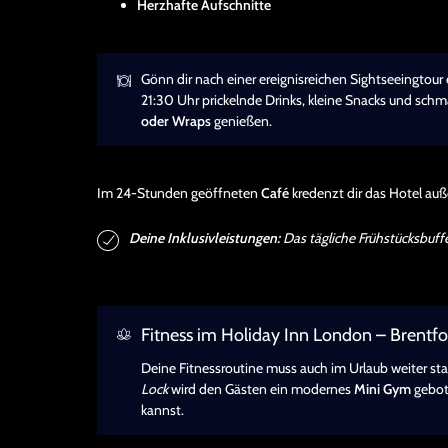
Herzhafte Aufschnitte
Gönn dir nach einer ereignisreichen Sightseeingtour
21:30 Uhr prickelnde Drinks, kleine Snacks und sch
oder Wraps
genießen.
Im 24-Stunden geöffneten
Café
kredenzt dir das Hotel a
Deine Inklusivleistungen:
Das tägliche Frühstücksbuffet 
Fitness im Holiday Inn London – Brentfo
Deine Fitnessroutine muss auch im Urlaub weiter st
Lock
wird den Gästen ein modernes
Mini Gym
gebot
kannst.