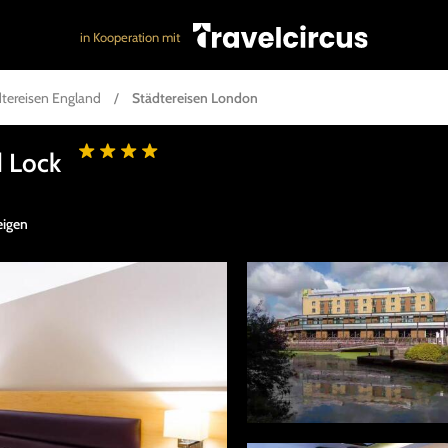
in Kooperation mit
tereisen England
/
Städtereisen London
d Lock
eigen