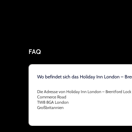
FAQ
Wo befindet sich das Holiday Inn London – Bre
Die Adresse von Holiday Inn London – Brentford Lock 
Commerce Road
TW8 8GA London
Großbritannien