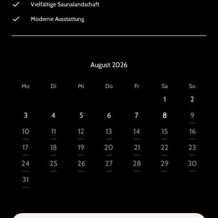
Vielfältige Saunalandschaft
Moderne Ausstattung
August 2026
Mo
Di
Mi
Do
Fr
Sa
So
1
2
3
4
5
6
7
8
9
---
10
11
12
13
14
15
16
---
---
---
---
---
---
---
17
18
19
20
21
22
23
---
---
---
---
---
---
---
24
25
26
27
28
29
30
---
---
---
---
---
---
---
31
---