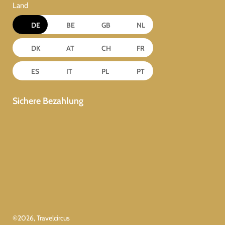
Land
DE
BE
GB
NL
DK
AT
CH
FR
ES
IT
PL
PT
Sichere Bezahlung
©
2026
, Travelcircus