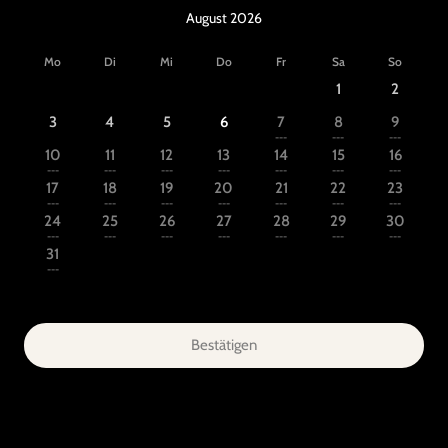
August 2026
Mo
Di
Mi
Do
Fr
Sa
So
1
2
3
4
5
6
7
8
9
---
---
---
10
11
12
13
14
15
16
---
---
---
---
---
---
---
17
18
19
20
21
22
23
---
---
---
---
---
---
---
24
25
26
27
28
29
30
---
---
---
---
---
---
---
31
---
Bestätigen