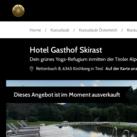
Home
/
Kurzurlaub
/
Kurzurlaub Österreich
/
Kurzu
Hotel Gasthof Skirast
Dein grünes Yoga-Refugium inmitten der Tiroler Al
Rettenbach 8
,
6365
Kirchberg in Tirol
Auf der Karte an
Dieses Angebot ist im Moment ausverkauft