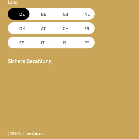
Land
DE
BE
GB
NL
DK
AT
CH
FR
ES
IT
PL
PT
Sichere Bezahlung
©
2026
, Travelcircus