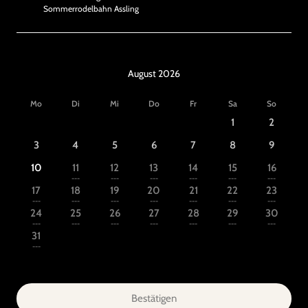
Sommerrodelbahn Assling
August 2026
Mo
Di
Mi
Do
Fr
Sa
So
1
2
3
4
5
6
7
8
9
10
11
12
13
14
15
16
---
---
---
---
---
---
17
18
19
20
21
22
23
---
---
---
---
---
---
---
24
25
26
27
28
29
30
---
---
---
---
---
---
---
31
---
Bestätigen