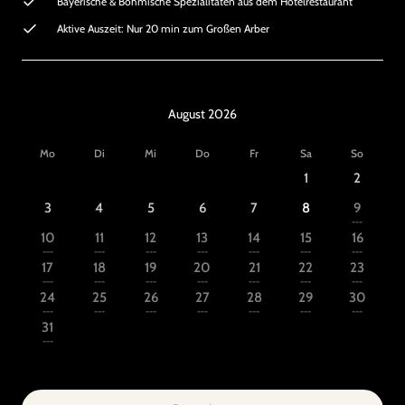
Bayerische & Böhmische Spezialitäten aus dem Hotelrestaurant
Aktive Auszeit: Nur 20 min zum Großen Arber
August 2026
Mo
Di
Mi
Do
Fr
Sa
So
1
2
3
4
5
6
7
8
9
---
10
11
12
13
14
15
16
---
---
---
---
---
---
---
17
18
19
20
21
22
23
---
---
---
---
---
---
---
24
25
26
27
28
29
30
---
---
---
---
---
---
---
31
---