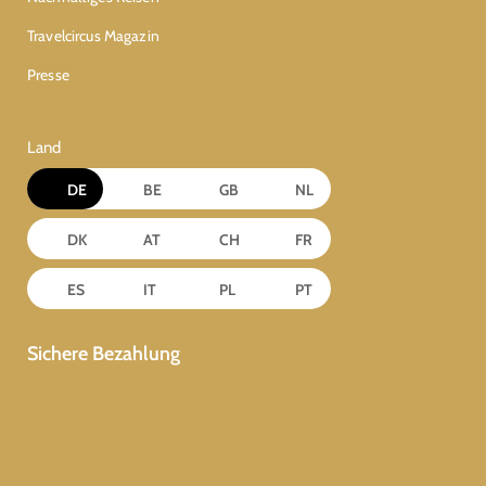
Travelcircus Magazin
Presse
Land
DE
BE
GB
NL
DK
AT
CH
FR
ES
IT
PL
PT
Sichere Bezahlung