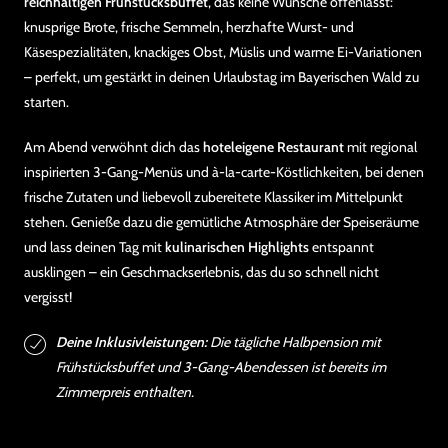
reichhaltigen Frühstücksbuffet
, das keine Wünsche offenlässt:
knusprige Brote, frische Semmeln, herzhafte Wurst- und
Käsespezialitäten, knackiges Obst, Müslis und warme Ei-Variationen
– perfekt, um gestärkt in deinen Urlaubstag im Bayerischen Wald zu
starten.
Am Abend verwöhnt dich das
hoteleigene Restaurant
mit regional
inspirierten 3-Gang-Menüs und à-la-carte-Köstlichkeiten, bei denen
frische Zutaten und liebevoll zubereitete Klassiker im Mittelpunkt
stehen. Genieße dazu die gemütliche Atmosphäre der Speiseräume
und lass deinen Tag mit
kulinarischen Highlights
entspannt
ausklingen – ein Geschmackserlebnis, das du so schnell nicht
vergisst!
Deine Inklusivleistungen:
Die tägliche Halbpension mit
Frühstücksbuffet und 3-Gang-Abendessen ist bereits im
Zimmerpreis enthalten.