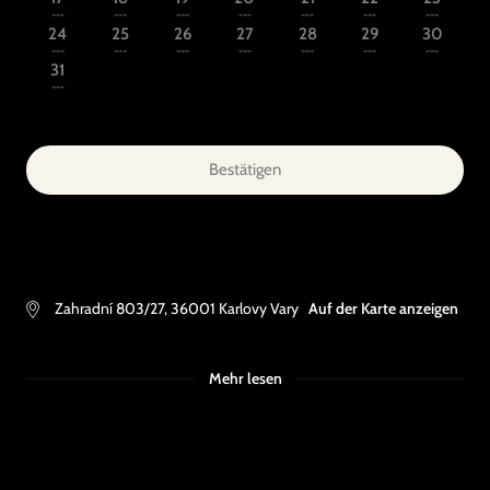
---
---
---
---
---
---
---
24
25
26
27
28
29
30
---
---
---
---
---
---
---
31
---
Bestätigen
Zahradní 803/27
,
36001
Karlovy Vary
Auf der Karte anzeigen
Mehr lesen