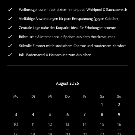
Wellnessgenuss mit beheiztem Innenpool, Whirlpool & Saunabereich
Vielfältige Anwendungen für pure Entspannung (gegen Gebühr)
Zentrale Lage nahe des Kurparks: ideal für Erholungsmomente
Böhmische & internationale Speisen aus dem Hotelrestaurant
Stilvolle Zimmer mit historischem Charme und modernem Komfort
Inkl. Bademäntel & Hausschuhe zum Ausleihen
August 2026
Mo
Di
Mi
Do
Fr
Sa
So
1
2
3
4
5
6
7
8
9
10
11
12
13
14
15
16
---
---
---
---
---
---
---
17
18
19
20
21
22
23