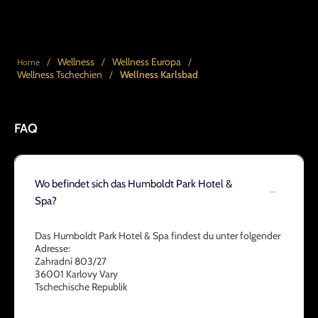
/
Wellness
/
Wellness Europa
/
Home
Wellness Tschechien
/
Wellness Karlsbad
FAQ
Wo befindet sich das Humboldt Park Hotel &
Spa?
Das Humboldt Park Hotel & Spa findest du unter folgender
Adresse:
Zahradní 803/27
36001 Karlovy Vary
Tschechische Republik