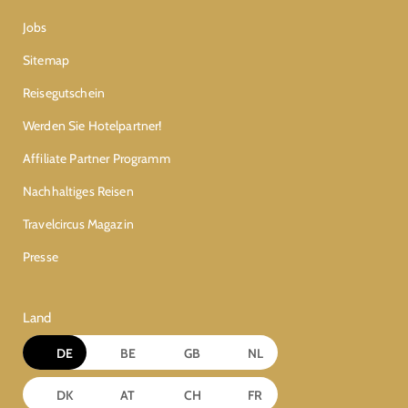
Jobs
Sitemap
Reisegutschein
Werden Sie Hotelpartner!
Affiliate Partner Programm
Nachhaltiges Reisen
Travelcircus Magazin
Presse
Land
DE
BE
GB
NL
DK
AT
CH
FR