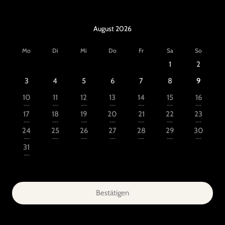
August 2026
Mo
Di
Mi
Do
Fr
Sa
So
1
2
3
4
5
6
7
8
9
10
11
12
13
14
15
16
---
---
---
---
---
---
---
17
18
19
20
21
22
23
---
---
---
---
---
---
---
24
25
26
27
28
29
30
---
---
---
---
---
---
---
31
---
Bestätigen