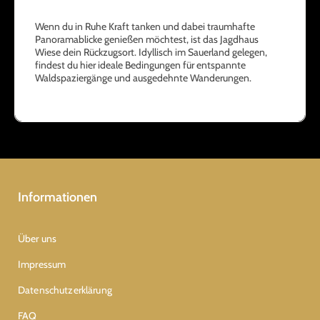
Wenn du in Ruhe Kraft tanken und dabei traumhafte
Panoramablicke genießen möchtest, ist das Jagdhaus
Wiese dein Rückzugsort. Idyllisch im Sauerland gelegen,
findest du hier ideale Bedingungen für entspannte
Waldspaziergänge und ausgedehnte Wanderungen.
Informationen
Über uns
Impressum
Datenschutzerklärung
FAQ