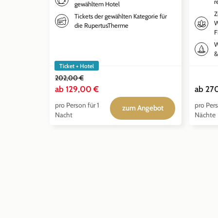
r
gewähltem Hotel
Z
Tickets der gewählten Kategorie für
W
die RupertusTherme
F
W
&
Ticket + Hotel
202,00 €
ab
129,00 €
ab
27
pro Person für 1
pro Pers
zum Angebot
Nacht
Nächte