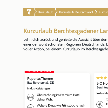
Kurzurlaub
Kurzurlaub Deutschland
Kurzur
Kurzurlaub Berchtesgadener La
Lehn dich zurück und genieße die Aussicht über den 
einer der wohl schönsten Regionen Deutschlands. Do
voller Action, bei einem Kurzurlaub im Berchtesgaden
inkl. Frühstück
RupertusTherme
Bad Reichenhall, DE
BIO Ho
Berchte
Inklusivleistungen
:
Inklusivl
Übernachtung im Premium Hotel
deiner Wahl
T
F
Weitere Extras wie Frühstück, je nach