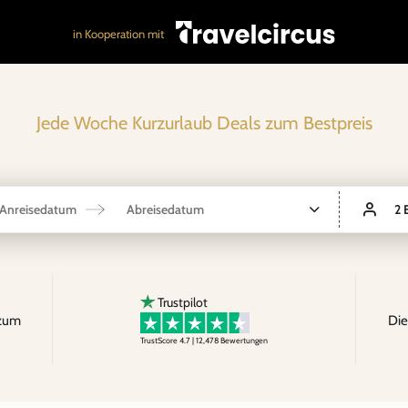
in Kooperation mit
Jede Woche Kurzurlaub Deals zum Bestpreis
Anreisedatum
Abreisedatum
2 
Trustpilot
 zum
Die
TrustScore 4.7 | 12,478
Bewertungen