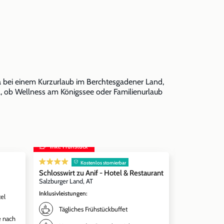
a
bei einem Kurzurlaub im Berchtesgadener Land,
, ob Wellness am Königssee oder Familienurlaub
inkl. Frühstück
Kostenlos storn
Kostenlos stornierbar
Rupertihof ink
Schlosswirt zu Anif - Hotel & Restaurant
Spa Bergerb
Salzburger Land, AT
Ainring, DE
Inklusivleistungen
:
el
Inklusivleistun
Tägliches Frühstückbuffet
Täglich
e nach
4-Gang