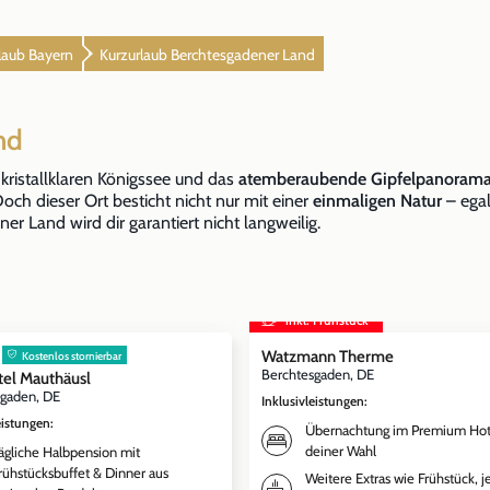
laub Bayern
Kurzurlaub Berchtesgadener Land
nd
kristallklaren Königssee und das
atemberaubende Gipfelpanoram
ch dieser Ort besticht nicht nur mit einer
einmaligen Natur
– egal
er Land wird dir garantiert nicht langweilig.
inkl. Frühstück
Watzmann Therme
Kostenlos stornierbar
Berchtesgaden, DE
tel Mauthäusl
sgaden, DE
Inklusivleistungen
:
eistungen
:
Übernachtung im Premium Hot
deiner Wahl
ägliche Halbpension mit
rühstücksbuffet & Dinner aus
Weitere Extras wie Frühstück, j