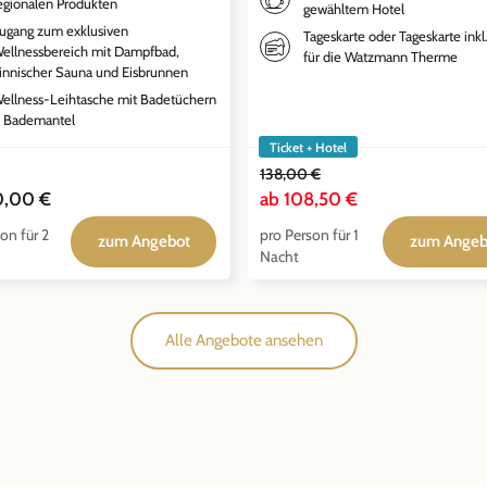
egionalen Produkten
gewähltem Hotel
ugang zum exklusiven
Tageskarte oder Tageskarte inkl
ellnessbereich mit Dampfbad,
für die Watzmann Therme
innischer Sauna und Eisbrunnen
ellness-Leihtasche mit Badetüchern
 Bademantel
Ticket + Hotel
138,00 €
0,00 €
ab
108,50 €
on für 2
pro Person für 1
zum Angebot
zum Angeb
Nacht
Alle Angebote ansehen