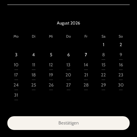
August 2026
Mo
Di
Mi
Do
Fr
Sa
So
1
2
3
4
5
6
7
8
9
---
---
10
11
12
13
14
15
16
---
---
---
---
---
---
---
17
18
19
20
21
22
23
---
---
---
---
---
---
---
24
25
26
27
28
29
30
---
---
---
---
---
---
---
31
---
Bestätigen