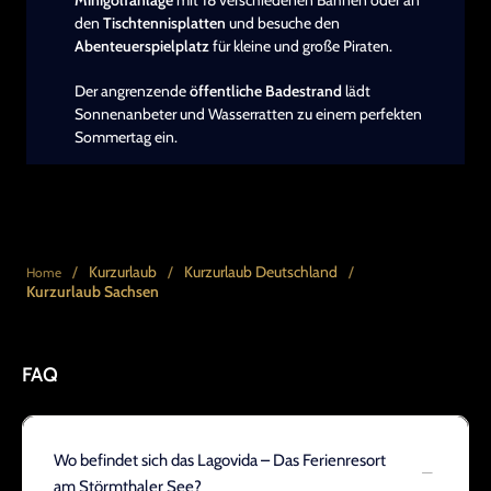
Minigolfanlage
mit 18 verschiedenen Bahnen oder an
den
Tischtennisplatten
und besuche den
Abenteuerspielplatz
für kleine und große Piraten.
Der angrenzende
öffentliche Badestrand
lädt
Sonnenanbeter und Wasserratten zu einem perfekten
Sommertag ein.
/
Kurzurlaub
/
Kurzurlaub Deutschland
/
Home
Kurzurlaub Sachsen
FAQ
Wo befindet sich das Lagovida – Das Ferienresort
am Störmthaler See?