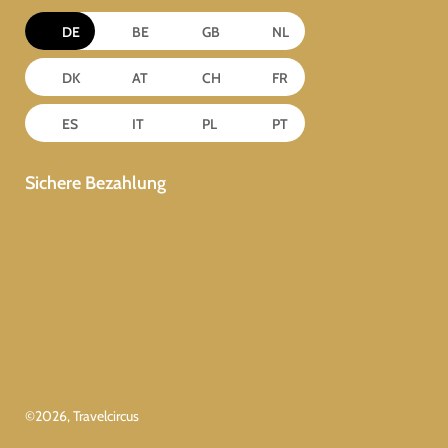
DE
BE
GB
NL
DK
AT
CH
FR
ES
IT
PL
PT
Sichere Bezahlung
©
2026
, Travelcircus