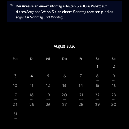
Bei Anreise an einem Montag erhalten Sie
10 € Rabatt
auf
dieses Angebot. Wenn Sie an einem Sonntag anreisen gilt dies
sogar für Sonntag und Montag.
August 2026
Mo
Di
Mi
Do
Fr
Sa
So
1
2
3
4
5
6
7
8
9
---
---
10
11
12
13
14
15
16
---
---
---
---
---
---
---
17
18
19
20
21
22
23
---
---
---
---
---
---
---
24
25
26
27
28
29
30
---
---
---
---
---
---
---
31
---