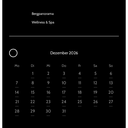
Bergpanorama
Wellness & Spa
Dezember 2026
Mo
Di
Mi
Do
Fr
Sa
So
1
2
3
4
5
6
---
---
---
---
---
---
7
8
9
10
11
12
13
---
---
---
---
---
---
---
14
15
16
17
18
19
20
---
---
---
---
---
---
---
21
22
23
24
25
26
27
---
---
---
---
---
---
---
28
29
30
31
---
---
---
---