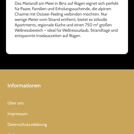
Das Mariandl am Meer in Binz auf Rügen eignet sich perfekt
für Paare, Familien und Erholungssuchende, die alpinen
Charme mit Ostsee-Feeling verbinden möchten. Nur
wenige Meter vom Strand entfernt, bietet es stilvolle
Apartments, regionale Küche und einen 750 m² großen
Wellnessbereich – ideal für Wellnessurlaub, Strandtage und
entspannte Inselauszeiten auf Rügen.
Informationen
Über uns
Impressum
Datenschutzerklärung