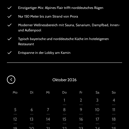
Einzigartiger Mix: Alpines Flair trifft norddeutsches Rügen
Nur 150 Meter bis zum Strand von Prora
Moderner Wellnessbereich mit Sauna, Sanarium, Dampfbad, Innen-
und Außenpool
Typisch bayerische und norddeutsche Küche im hoteleigenen
Restaurant
Entspanne in der Lobby am Kamin
Oktober 2026
Mo
Di
Mi
Do
Fr
Sa
So
1
2
3
4
---
---
---
---
5
6
7
8
9
10
11
---
---
---
---
---
---
---
12
13
14
15
16
17
18
---
---
---
---
---
---
---
19
20
21
22
23
24
25