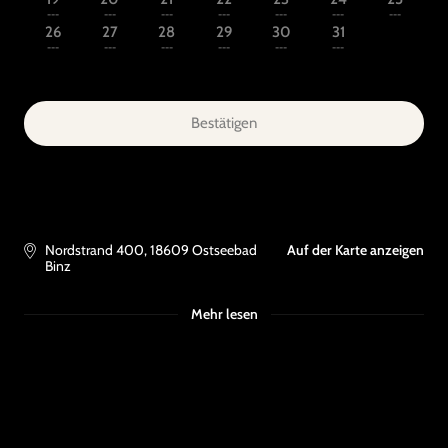
---
---
---
---
---
---
---
26
27
28
29
30
31
---
---
---
---
---
---
Bestätigen
Nordstrand 400
,
18609
Ostseebad
Auf der Karte anzeigen
Binz
Mehr lesen