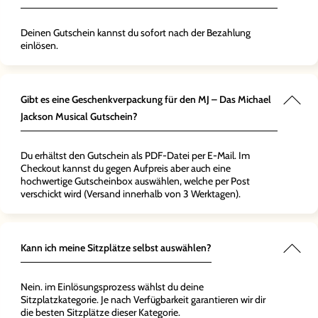
 Show
r modern
setzt.
r direkt
elegen,
n über
 das nur
r nach der
cus
Deinen Gutschein kannst du sofort nach der Bezahlung
nuten
ch
und das
einlösen.
g. Ein
 durch
aket mit
icher
 wirklich
 ein
n
h. Nach
es
in tolles
w
Gibt es eine Geschenkverpackung für den MJ – Das Michael
de in
und eine
wir
Jackson Musical Gutschein?
 kann ich
 Art, ein
ns
nde zu
he Hotel
fehlen!"
n!"
hren und
Du erhältst den Gutschein als PDF-Datei per E-Mail. Im
sten Tag
Checkout kannst du gegen Aufpreis aber auch eine
was
hochwertige Gutscheinbox auswählen, welche per Post
g
verschickt wird (Versand innerhalb von 3 Werktagen).
.
ng für
ans!"
Kann ich meine Sitzplätze selbst auswählen?
Nein. im Einlösungsprozess wählst du deine
Sitzplatzkategorie. Je nach Verfügbarkeit garantieren wir dir
die besten Sitzplätze dieser Kategorie.