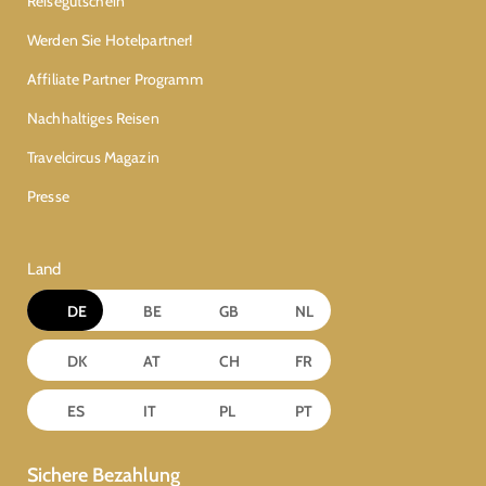
Reisegutschein
Werden Sie Hotelpartner!
Affiliate Partner Programm
Nachhaltiges Reisen
Travelcircus Magazin
Presse
Land
DE
BE
GB
NL
DK
AT
CH
FR
ES
IT
PL
PT
Sichere Bezahlung