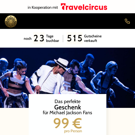
in Kooperation mit
2
3
5
1
5
Tage
Gutscheine
noch
buchbar
verkauft
Das perfekte
Geschenk
für Michael Jackson Fans
99 €
pro Person