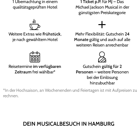
1 Übernachtung in einem
1 Ticket p.P.
für MJ – Das
qualitätsgeprüften Hotel
Michael Jackson Musical in der
günstigsten Preiskategorie
Weitere Extras wie
Frühstück
,
Mehr Flexibilität: Gutschein
24
je nach gewähltem Hotel
Monate
gültig und auch auf alle
weiteren Reisen anrechenbar
Reisetermine
im verfügbaren
Gutschein
gültig für 2
Zeitraum
frei wählbar*
Personen
– weitere Personen
bei der Einlösung
hinzubuchbar
*In der Hochsaison, an Wochenenden und Feiertagen ist mit Aufpreisen zu
rechnen.
DEIN MUSICALBESUCH IN HAMBURG