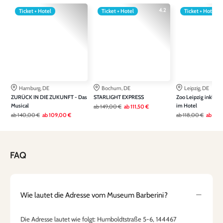
4.2
Ticket + Hotel
Ticket + Hotel
Ticket + Hotel
Hamburg, DE
Bochum, DE
Leipzig, DE
ZURÜCK IN DIE ZUKUNFT - Das
STARLIGHT EXPRESS
Zoo Leipzig inkl. Ü
Musical
im Hotel
ab
149,00 €
ab
111,50 €
ab
140,00 €
ab
109,00 €
ab
118,00 €
ab
75,
FAQ
Wie lautet die Adresse vom Museum Barberini?
Die Adresse lautet wie folgt: Humboldtstraße 5-6, 144467