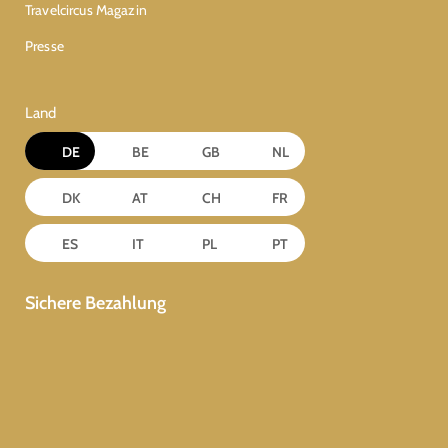
Travelcircus Magazin
Presse
Land
DE
BE
GB
NL
DK
AT
CH
FR
ES
IT
PL
PT
Sichere Bezahlung