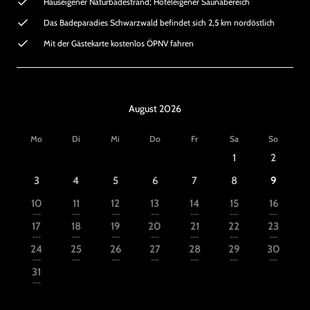
Hauseigener Naturbadestrand; Hoteleigener Saunabereich
Das Badeparadies Schwarzwald befindet sich 2,5 km nordöstlich
Mit der Gästekarte kostenlos ÖPNV fahren
August 2026
Mo
Di
Mi
Do
Fr
Sa
So
1
2
3
4
5
6
7
8
9
10
11
12
13
14
15
16
---
---
---
---
---
---
---
17
18
19
20
21
22
23
---
---
---
---
---
---
---
24
25
26
27
28
29
30
---
---
---
---
---
---
---
31
---