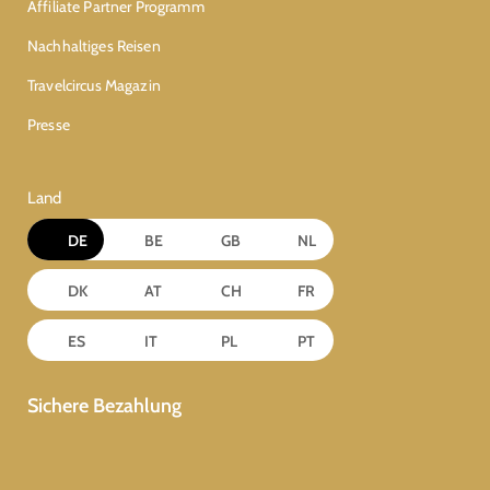
Affiliate Partner Programm
Nachhaltiges Reisen
Travelcircus Magazin
Presse
Land
DE
BE
GB
NL
DK
AT
CH
FR
ES
IT
PL
PT
Sichere Bezahlung