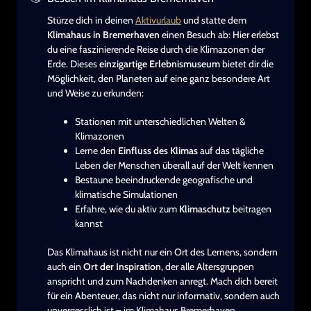
Stürze dich in deinen
Aktivurlaub
und statte dem
Klimahaus in Bremerhaven
einen Besuch ab: Hier erlebst
du eine faszinierende Reise durch die Klimazonen der
Erde. Dieses
einzigartige Erlebnismuseum
bietet dir die
Möglichkeit, den Planeten auf eine ganz besondere Art
und Weise zu erkunden:
Stationen mit unterschiedlichen Welten &
Klimazonen
Lerne den
Einfluss des Klimas
auf das tägliche
Leben der Menschen überall auf der Welt kennen
Bestaune beeindruckende geografische und
klimatische Simulationen
Erfahre, wie du aktiv zum
Klimaschutz
beitragen
kannst
Das Klimahaus ist nicht nur ein Ort des Lernens, sondern
auch ein
Ort der Inspiration
, der alle Altersgruppen
anspricht und zum Nachdenken anregt. Mach dich bereit
für ein Abenteuer, das nicht nur informativ, sondern auch
unvergesslich ist – im Klimahaus Bremerhaven.