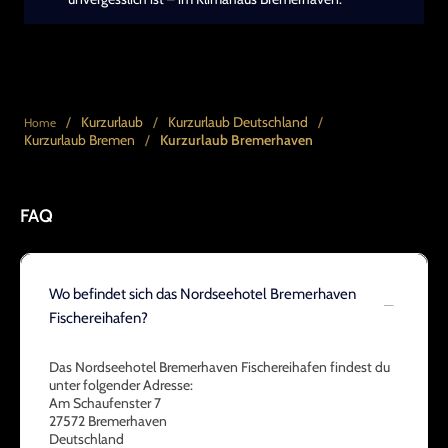
/
Kurzurlaub
/
Kurzurlaub Deutschland
/
Home
Kurzurlaub Bremen
/
Kurzurlaub Bremerhaven
FAQ
Wo befindet sich das Nordseehotel Bremerhaven
Fischereihafen?
Das Nordseehotel Bremerhaven Fischereihafen findest du
unter folgender Adresse:
Am Schaufenster 7
27572 Bremerhaven
Deutschland