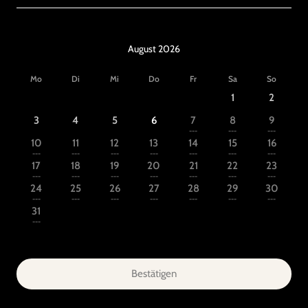
August 2026
Mo
Di
Mi
Do
Fr
Sa
So
1
2
3
4
5
6
7
8
9
---
---
---
10
11
12
13
14
15
16
---
---
---
---
---
---
---
17
18
19
20
21
22
23
---
---
---
---
---
---
---
24
25
26
27
28
29
30
---
---
---
---
---
---
---
31
---
Bestätigen