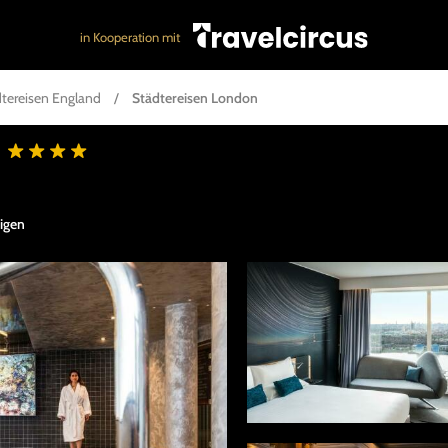
in Kooperation mit
tereisen England
/
Städtereisen London
eigen