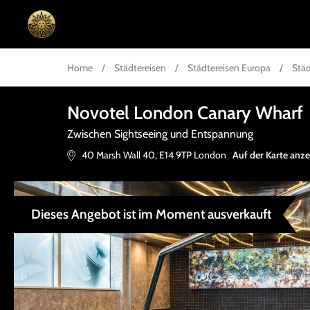
Home
/
Städtereisen
/
Städtereisen Europa
/
Städ
Novotel London Canary Wharf
Zwischen Sightseeing und Entspannung
40 Marsh Wall 40
,
E14 9TP
London
Auf der Karte anz
Dieses Angebot ist im Moment ausverkauft