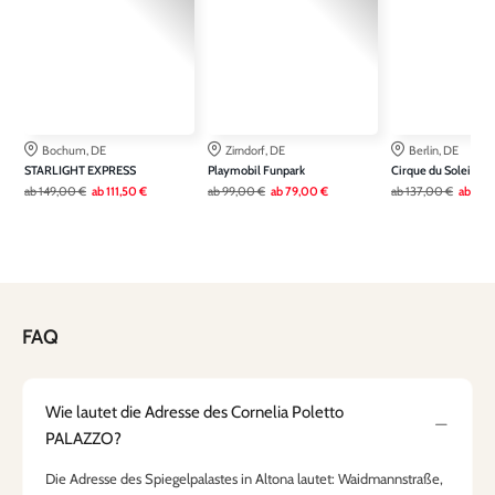
Bochum, DE
Zirndorf, DE
Berlin, DE
STARLIGHT EXPRESS
Playmobil Funpark
Cirque du Soleil AL
ab
149,00 €
ab
111,50 €
ab
99,00 €
ab
79,00 €
ab
137,00 €
ab
109
FAQ
Wie lautet die Adresse des Cornelia Poletto
PALAZZO?
Die Adresse des Spiegelpalastes in Altona lautet: Waidmannstraße,