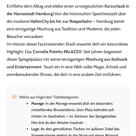
Entfliehe dem Alltag und erlebe einen unvergesslichen
Kurzurlaub in
der Hansestadt Hamburg
! Von der historischen Speicherstadt über
die moderne
HafenCity bis hin zur Reeperbahn
– Hamburg bietet
eine einzigartige Mischung aus Tradition und Moderne, die jeden
Besucher verzaubert.
Im Herzen dieser faszinierenden Stadt erwartet dich ein besonderes
Highlight: Das
Cornelia Poletto PALAZZO
. Seit Jahren begeistert
dieser Spiegelpalast mit seiner einzigartigen
Mischung aus Kulinarik
und Entertainment
. Tauch ein in eine Welt voller Magie, Artistik und
atemberaubender Shows, die dich in eine andere Zeit entführen.
Wähle aus folgenden Ticketkategorien:
Manege
: In der Manege erwartet dich ein besonders
mitreißendes Showerlebnis. Dein Platz befindet sich
mitten im Geschehen – im Zentrum des Spiegelzeltes.
Hier bist du den Artisten hautnah.
Loge
: An den gemütlichen Tischen im äußeren Zirkel des
Spiegelpalastes erlebst du die Show mit etwas Abstand.